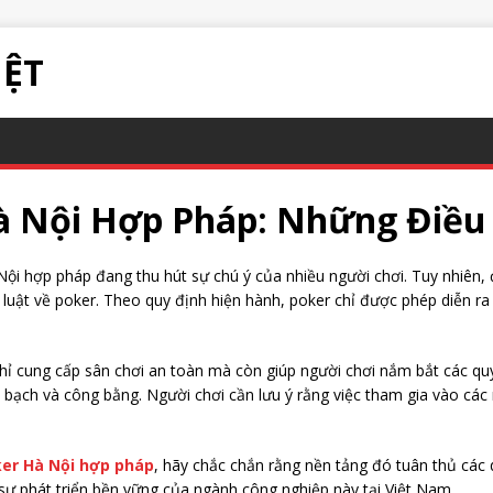
IỆT
 Nội Hợp Pháp: Những Điều 
Nội hợp pháp đang thu hút sự chú ý của nhiều người chơi. Tuy nhiên,
 luật về poker. Theo quy định hiện hành, poker chỉ được phép diễn 
ỉ cung cấp sân chơi an toàn mà còn giúp người chơi nắm bắt các quy 
 bạch và công bằng. Người chơi cần lưu ý rằng việc tham gia vào cá
ker Hà Nội hợp pháp
, hãy chắc chắn rằng nền tảng đó tuân thủ các 
ự phát triển bền vững của ngành công nghiệp này tại Việt Nam.