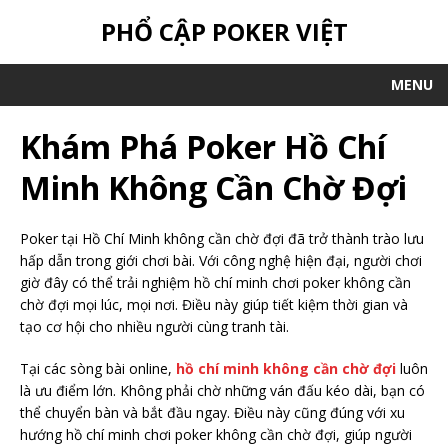
PHỔ CẬP POKER VIỆT
MENU
Khám Phá Poker Hồ Chí
Minh Không Cần Chờ Đợi
Poker tại Hồ Chí Minh không cần chờ đợi đã trở thành trào lưu
hấp dẫn trong giới chơi bài. Với công nghệ hiện đại, người chơi
giờ đây có thể trải nghiệm hồ chí minh chơi poker không cần
chờ đợi mọi lúc, mọi nơi. Điều này giúp tiết kiệm thời gian và
tạo cơ hội cho nhiều người cùng tranh tài.
Tại các sòng bài online,
hồ chí minh không cần chờ đợi
luôn
là ưu điểm lớn. Không phải chờ những ván đấu kéo dài, bạn có
thể chuyển bàn và bắt đầu ngay. Điều này cũng đúng với xu
hướng hồ chí minh chơi poker không cần chờ đợi, giúp người