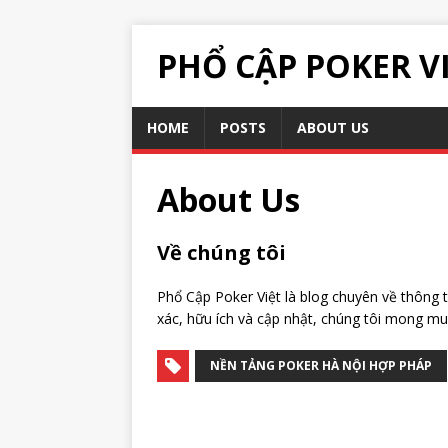
PHỔ CẬP POKER V
HOME
POSTS
ABOUT US
About Us
Về chúng tôi
Phổ Cập Poker Việt là blog chuyên về thông t
xác, hữu ích và cập nhật, chúng tôi mong mu
NỀN TẢNG POKER HÀ NỘI HỢP PHÁP