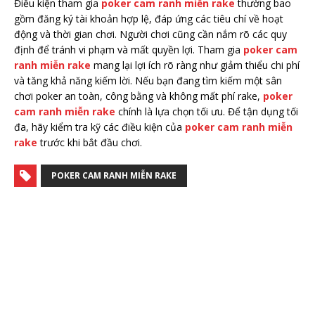
Điều kiện tham gia
poker cam ranh miễn rake
thường bao
gồm đăng ký tài khoản hợp lệ, đáp ứng các tiêu chí về hoạt
động và thời gian chơi. Người chơi cũng cần nắm rõ các quy
định để tránh vi phạm và mất quyền lợi. Tham gia
poker cam
ranh miễn rake
mang lại lợi ích rõ ràng như giảm thiểu chi phí
và tăng khả năng kiếm lời. Nếu bạn đang tìm kiếm một sân
chơi poker an toàn, công bằng và không mất phí rake,
poker
cam ranh miễn rake
chính là lựa chọn tối ưu. Để tận dụng tối
đa, hãy kiểm tra kỹ các điều kiện của
poker cam ranh miễn
rake
trước khi bắt đầu chơi.
POKER CAM RANH MIỄN RAKE