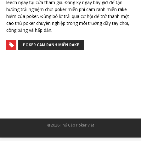
leech ngay tại cửa tham gia. Đăng ký ngay bây giờ để tận
hưởng trải nghiệm chơi poker miễn phí cam ranh miễn rake
hiếm của poker. Đừng bỏ lỡ trải qua cơ hội để trở thành một
cao thủ poker chuyên nghiệp trong môi trường đầy tay chơi,
công bằng và hấp dẫn.
POKER CAM RANH MIỄN RAKE
@2026 Phổ Cập Poker Việt