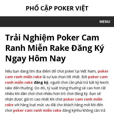
PHỔ CẬP POKER VIỆT
MENU
Trải Nghiệm Poker Cam
Ranh Miễn Rake Đăng Ký
Ngay Hôm Nay
Nếu bạn đang tìm địa điểm để chơi poker tại Việt Nam,
poker
cam ranh miễn rake
là sự lựa chọn tốt nhất. Bởi
poker cam
ranh miễn rake
đăng ký
, người chơi cần phải trả bất kỳ leech
rake đến thưởng. Do đó, tỷ suất trúng thưởng sẽ cao hơn rất
nhiều khi dân chơi chơi nhiều hơn trò chơi đăng ký. Bạn sẽ
nhận được giá trị cao nhất khi chơi
poker cam ranh miễn
rake
với hàng loạt mức ưu đãi cho khách hàng mới khi đến
chơi
poker cam ranh miễn rake
đăng kýnhư không cần trả