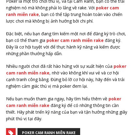
Poker là một trò chơi thú vị, và tại Cam Ranh, bạn có thể trải
nghiệm nó mà không phải lo lắng về rake. Với
poker cam
ranh miễn rake
, bạn có thể tập trung hoàn toàn vào chiến
lược chơi mà không bị ảnh hưởng bởi chi phí.
Đặc biệt, nếu bạn đang tìm kiếm một nơi để đăng ký trò chơi,
bạn có thể tham gia
poker cam ranh miễn rake
đăng ký.
Đây là cơ hội tuyệt vời để thực hành kỹ năng và kiếm được
những phần thưởng hấp dẫn.
Nhiều người chơi đã rất hào hứng với sự xuất hiện của
poker
cam ranh miễn rake
, nhờ vào không khí vui vẻ và cơ hội
cạnh tranh công bằng. Đừng bỏ lỡ cơ hội này, hãy đến và trải
nghiệm cảm giác thú vị mà poker đem lại.
Nếu bạn muốn tham gia ngay, hãy tìm hiểu thêm về
poker
cam ranh miễn rake
đăng ký để có những thông tin cần
thiết. Hãy phát triển kỹ năng của bạn và tận hưởng những giây
phút thú vị tại đây.
POKER CAM RANH MIỄN RAKE