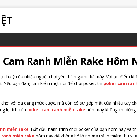
IỆT
r Cam Ranh Miễn Rake Hôm 
ự chú ý của nhiều người chơi yêu thích game bài này. Với ưu điểm khô
hí. Nếu bạn đang tìm kiếm một nơi để chơi poker, thì
poker cam ran
 chơi với đa dạng mức cược, mà còn có sự góp mặt của nhiều tay chơ
ng lợi ích của
poker cam ranh miễn rake
hôm nay không chỉ dừng lạ
nh miễn rake
. Bắt đầu hành trình chơi poker của bạn hôm nay và 
 ranh miễn rake
hôm nay để không bỏ lỡ những trải nghiệm thú vị 