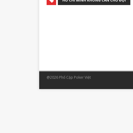
HỒ CHÍ MINH KHÔNG CẦN CHỜ ĐỢI
@2026 Phổ Cập Poker Việt