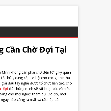
g Cần Chờ Đợi Tại
hí Minh không cần phải chờ đến từng kỳ quan
 tổ chức, cung cấp cơ hội cho các game thủ
giải đấu tay nghề được tổ chức liên tục, cho
ờ đợi
đã chứng minh sẽ rất hoạt bát và hiểu
ng bằng cho mọi người tham dự. Do đó, một
 ngày nào cũng ra mắt và rất hấp dẫn.