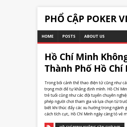
PHỔ CẬP POKER V
HOME
POSTS
ABOUT US
Hồ Chí Minh Không
Thành Phố Hồ Chí
Trong bối cảnh thể thao điện tử cũng như cá
trọng mới để tự khẳng định mình. Hồ Chí Mi
trẻ tuổi cũng như các đội tuyển chuyên nghi
phép người chơi tham gia và lựa chọn từ trư
biết khi thúc đẩy các xu hướng trong ngành 
cách tích cực, Hồ Chí Minh ngày càng tỏ vẻ 