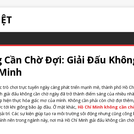
IỆT
 Cần Chờ Đợi: Giải Đấu Khôn
 Minh
c trò chơi trực tuyến ngày càng phát triển mạnh mẽ, thành phố Hồ C
nh giải đấu không cần chờ ngày đã trở thành điểm sáng của nhiều nhà
ệp hiện thực hóa giấc mơ của mình. Không cần phải còn chờ đợi thêm, 
ớc tới khi giông bão ập đầu. Ở mặt khác,
Hồ Chí Minh không cần ch
giải trí. Các sự kiện giúp tạo ra môi trường sôi động nhưng cũng cô
mình nên trong ngành này, nơi mà Hồ Chí Minh giải đấu không cần chờ