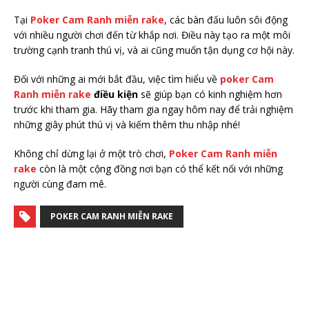
Tại
Poker Cam Ranh miễn rake
, các bàn đấu luôn sôi động
với nhiều người chơi đến từ khắp nơi. Điều này tạo ra một môi
trường cạnh tranh thú vị, và ai cũng muốn tận dụng cơ hội này.
Đối với những ai mới bắt đầu, việc tìm hiểu về
poker Cam
Ranh miễn rake
điều kiện
sẽ giúp bạn có kinh nghiệm hơn
trước khi tham gia. Hãy tham gia ngay hôm nay để trải nghiệm
những giây phút thú vị và kiếm thêm thu nhập nhé!
Không chỉ dừng lại ở một trò chơi,
Poker Cam Ranh miễn
rake
còn là một cộng đồng nơi bạn có thể kết nối với những
người cùng đam mê.
POKER CAM RANH MIỄN RAKE