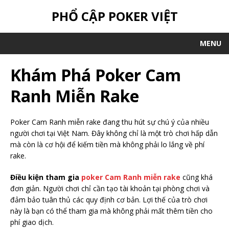
PHỔ CẬP POKER VIỆT
MENU
Khám Phá Poker Cam
Ranh Miễn Rake
Poker Cam Ranh miễn rake đang thu hút sự chú ý của nhiều
người chơi tại Việt Nam. Đây không chỉ là một trò chơi hấp dẫn
mà còn là cơ hội để kiếm tiền mà không phải lo lắng về phí
rake.
Điều kiện tham gia
poker Cam Ranh miễn rake
cũng khá
đơn giản. Người chơi chỉ cần tạo tài khoản tại phòng chơi và
đảm bảo tuân thủ các quy định cơ bản. Lợi thế của trò chơi
này là bạn có thể tham gia mà không phải mất thêm tiền cho
phí giao dịch.