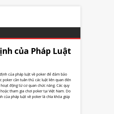
ịnh của Pháp Luật
 định của pháp luật về poker để đảm bảo
 poker cần tuân thủ các luật liên quan đến
 hoạt động từ cơ quan chức năng. Các quy
 hoặc tham gia chơi poker tại Việt Nam. Do
nh của pháp luật về poker là chìa khóa giúp