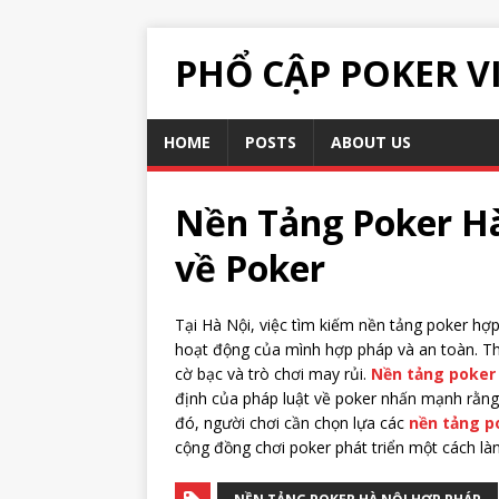
PHỔ CẬP POKER V
HOME
POSTS
ABOUT US
Nền Tảng Poker Hà
về Poker
Tại Hà Nội, việc tìm kiếm nền tảng poker h
hoạt động của mình hợp pháp và an toàn. The
cờ bạc và trò chơi may rủi.
Nền tảng poker
định của pháp luật về poker nhấn mạnh rằng
đó, người chơi cần chọn lựa các
nền tảng p
cộng đồng chơi poker phát triển một cách l